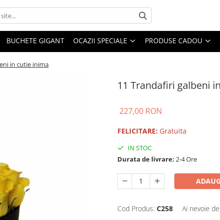
BUCHETE GIGANT
OCAZII SPECIALE
PRODUSE CADOU
eni in cutie inima
11 Trandafiri galbeni i
227,00 RON
FELICITARE:
Gratuita
IN STOC
Durata de livrare:
2-4 Ore
ADAUG
Cod Produs:
C258
Ai nevoie de