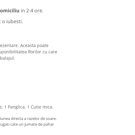
domiciliu
in 2-4 ore.
 o iubesti.
rezentare. Aceasta poate
sponibilitatea florilor cu care
balajul.
anglica, 1 Cutie mica.
unea directa a razelor de soare.
ugati cate un jumate de pahar