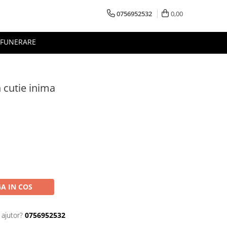
0756952532
0,00
FUNERARE
n cutie inima
A IN COS
 ajutor?
0756952532