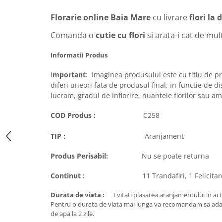
Florarie online Baia Mare
cu livrare
flori la 
Comanda o
cutie cu flori
si arata-i cat de mult
Informatii Produs
I
mportant
: Imaginea produsului este cu titlu de p
diferi uneori fata de produsul final, in functie de di
lucram, gradul de inflorire, nuantele florilor sau am
COD Produs :
C258
TIP :
Aranjament
Produs Perisabil:
Nu se poate returna
Continut :
11 Trandafiri, 1 Felicitare, 1 P
Durata de viata :
Evitati plasarea aranjamentului in acti
Pentru o durata de viata mai lunga va recomandam sa ada
de apa la 2 zile.