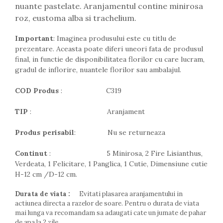
nuante pastelate. Aranjamentul contine minirosa
roz, eustoma alba si trachelium.
Important
: Imaginea produsului este cu titlu de
prezentare. Aceasta poate diferi uneori fata de produsul
final, in functie de disponibilitatea florilor cu care lucram,
gradul de inflorire, nuantele florilor sau ambalajul.
COD Produs
: C319
TIP
: Aranjament
Produs perisabil
: Nu se returneaza
Continut
: 5 Minirosa, 2 Fire Lisianthus,
Verdeata, 1 Felicitare, 1 Panglica, 1 Cutie, Dimensiune cutie
H-12 cm /D-12 cm.
Durata de viata :
Evitati plasarea aranjamentului in
actiunea directa a razelor de soare. Pentru o durata de viata
mai lunga va recomandam sa adaugati cate un jumate de pahar
de apa la 2 zile.