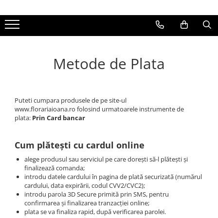
Buchete de flori
Aranjamente florale
Ocazii Speciale
Produse Cadou
Buchete Inima
Aranjamente florale in cutii
Flori pentru zile de nastere
Ciocolata
Metode de Plata
Buchete de trandafiri
Aranjamente florale in cosuri
Flori pentru mama
Ursuleti din tandafiri
Buchete trandafiri rosii
Flori pentru sotie
Vinuri si Sampanie
Buchete trandafiri albi
Flori pentru logodnica
Puteti cumpara produsele de pe site-ul
www.florariaioana.ro folosind urmatoarele instrumente de
Buchete trandafiri galbeni
Flori pentru iubita
plata:
Prin Card bancar
Buchete trandafiri roz
Flori pentru bunica
Buchete frezii
Flori de Sf Mihail si Gavril
Cum plătești cu cardul online
Buchete mixte
Aranjamente Craciun
alege produsul sau serviciul pe care dorești să-l plătești și
finalizează comanda;
Buchete speciale
Flori de 8 Martie
introdu datele cardului în pagina de plată securizată (numărul
cardului, data expirării, codul CVV2/CVC2);
Flori de Sf Valentin
introdu parola 3D Secure primită prin SMS, pentru
confirmarea și finalizarea tranzacției online;
plata se va finaliza rapid, după verificarea parolei.