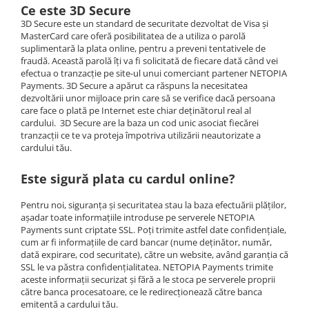
Ce este 3D Secure
3D Secure este un standard de securitate dezvoltat de Visa și
MasterCard care oferă posibilitatea de a utiliza o parolă
suplimentară la plata online, pentru a preveni tentativele de
fraudă. Această parolă îți va fi solicitată de fiecare dată când vei
efectua o tranzacție pe site-ul unui comerciant partener NETOPIA
Payments. 3D Secure a apărut ca răspuns la necesitatea
dezvoltării unor mijloace prin care să se verifice dacă persoana
care face o plată pe Internet este chiar deținătorul real al
cardului. 3D Secure are la baza un cod unic asociat fiecărei
tranzacții ce te va proteja împotriva utilizării neautorizate a
cardului tău.
Este sigură plata cu cardul online?
Pentru noi, siguranța și securitatea stau la baza efectuării plăților,
așadar toate informațiile introduse pe serverele NETOPIA
Payments sunt criptate SSL. Poți trimite astfel date confidențiale,
cum ar fi informațiile de card bancar (nume deținător, număr,
dată expirare, cod securitate), către un website, având garanția că
SSL le va păstra confidențialitatea. NETOPIA Payments trimite
aceste informații securizat și fără a le stoca pe serverele proprii
către banca procesatoare, ce le redirecționează către banca
emitentă a cardului tău.