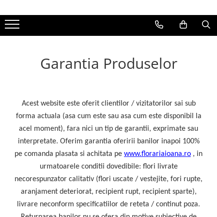
Buchete de flori
Aranjamente florale
Ocazii Speciale
Produse Cadou
Buchete Inima
Aranjamente florale in cutii
Flori pentru zile de nastere
Ciocolata
Garantia Produselor
Buchete de trandafiri
Aranjamente florale in cosuri
Flori pentru mama
Ursuleti din tandafiri
Buchete trandafiri rosii
Flori pentru sotie
Vinuri si Sampanie
Buchete trandafiri albi
Flori pentru logodnica
Acest website este oferit clientilor / vizitatorilor sai sub
Buchete trandafiri galbeni
Flori pentru iubita
forma actuala (asa cum este sau asa cum este disponibil la
Buchete trandafiri roz
Flori pentru bunica
acel moment), fara nici un tip de garantii, exprimate sau
Buchete frezii
Flori de Sf Mihail si Gavril
interpretate. Oferim garantia oferirii banilor inapoi 100%
pe comanda plasata si achitata pe
www.florariaioana.ro
, in
Buchete mixte
Aranjamente Craciun
urmatoarele conditii dovedibile: flori livrate
Buchete speciale
Flori de 8 Martie
necorespunzator calitativ (flori uscate / vestejite, fori rupte,
Flori de Sf Valentin
aranjament deteriorat, recipient rupt, recipient sparte),
livrare neconform specificatiilor de reteta / continut poza.