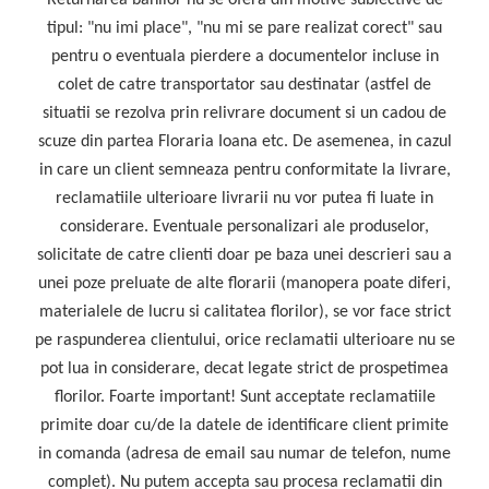
Returnarea banilor nu se ofera din motive subiective de
tipul: "nu imi place", "nu mi se pare realizat corect" sau
pentru o eventuala pierdere a documentelor incluse in
colet de catre transportator sau destinatar (astfel de
situatii se rezolva prin relivrare document si un cadou de
scuze din partea Floraria Ioana etc. De asemenea, in cazul
in care un client semneaza pentru conformitate la livrare,
reclamatiile ulterioare livrarii nu vor putea fi luate in
considerare. Eventuale personalizari ale produselor,
solicitate de catre clienti doar pe baza unei descrieri sau a
unei poze preluate de alte florarii (manopera poate diferi,
materialele de lucru si calitatea florilor), se vor face strict
pe raspunderea clientului, orice reclamatii ulterioare nu se
pot lua in considerare, decat legate strict de prospetimea
florilor. Foarte important! Sunt acceptate reclamatiile
primite doar cu/de la datele de identificare client primite
in comanda (adresa de email sau numar de telefon, nume
complet). Nu putem accepta sau procesa reclamatii din