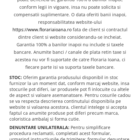
conform legii in vigoare, insa nu poate solicita si
compensatii suplimentare. O data oferiti banii inapoi,
responsabilitatea website-ului
https://www.florariaioana.ro
fata de client si contractul
dintre client si website considerandu-se incheiat.
Garantia 100% a banilor inapoi nu include si taxele
bancare. Anumite banci / canale de plata retin taxe si
acestea nu vor fi suportate de catre Floraria Ioana, ci
fiecare parte isi va suporta taxele bancare.
STOC:
Oferim garantia produsului disponibil in stoc
furnizor la un moment dat, conform marcaj website, insa
stocurile pot diferi, iar produsele pot fi inlocuite cu altele
de aspect si valoare asemanatoare. Pentru cosurile cadou
se va respecta descrierea continutului disponibila pe
website si valoarea acestora, clientul intelege si accepta
faptul ca anumite produse pot diferi precum marca,
coloristica ambalaj si forma cutie.
DENUNTARE UNILATERALA:
Pentru simplificare
procedura reclamatii, completati acest formular,
urmarind instructiunile de trimitere: formular denuntare