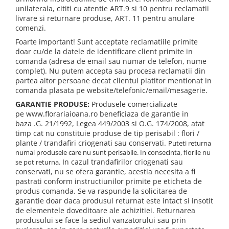
unilaterala, cititi cu atentie ART.9 si 10 pentru reclamatii
livrare si returnare produse, ART. 11 pentru anulare
comenzi.
Foarte important! Sunt acceptate reclamatiile primite
doar cu/de la datele de identificare client primite in
comanda (adresa de email sau numar de telefon, nume
complet). Nu putem accepta sau procesa reclamatii din
partea altor persoane decat clientul platitor mentionat in
comanda plasata pe website/telefonic/email/mesagerie.
GARANTIE PRODUSE:
Produsele comercializate
pe www.florariaioana.ro beneficiaza de garantie in
baza .G. 21/1992, Legea 449/2003 si O.G. 174/2008, atat
timp cat nu constituie produse de tip perisabil : flori /
plante / trandafiri criogenati sau conservati.
Puteti returna
numai produsele care nu sunt perisabile. In consecinta, florile nu
In cazul trandafirilor criogenati sau
se pot returna.
conservati, nu se ofera garantie, acestia necesita a fi
pastrati conform instructiunilor primite pe eticheta de
produs comanda. Se va raspunde la solicitarea de
garantie doar daca produsul returnat este intact si insotit
de elementele doveditoare ale achizitiei. Returnarea
produsului se face la sediul vanzatorului sau prin