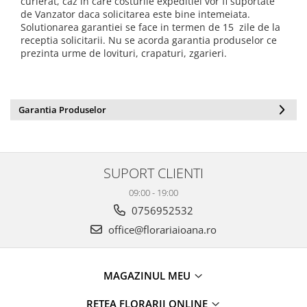
curierat, caz in care costurile expeditiei vor fi suportate
de Vanzator daca solicitarea este bine intemeiata.
Solutionarea garantiei se face in termen de 15 zile de la
receptia solicitarii. Nu se acorda garantia produselor ce
prezinta urme de lovituri, crapaturi, zgarieri.
Garantia Produselor
SUPORT CLIENTI
09:00 - 19:00
0756952532
office@florariaioana.ro
MAGAZINUL MEU
RETEA FLORARII ONLINE