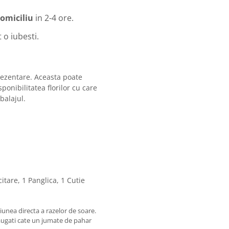
domiciliu
in 2-4 ore.
 o iubesti.
rezentare. Aceasta poate
sponibilitatea florilor cu care
balajul.
, 1 Panglica, 1 Cutie
unea directa a razelor de soare.
ugati cate un jumate de pahar