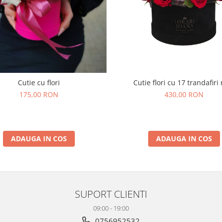
Cutie cu flori
Cutie flori cu 17 trandafiri 
175,00 RON
430,00 RON
ADAUGA IN COS
ADAUGA IN COS
SUPORT CLIENTI
09:00 - 19:00
0756952532