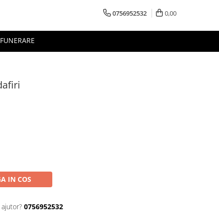
0756952532
0,00
FUNERARE
afiri
A IN COS
 ajutor?
0756952532