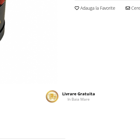
Adauga la Favorite
Cere 
Livrare Gratuita
In Baia Mare