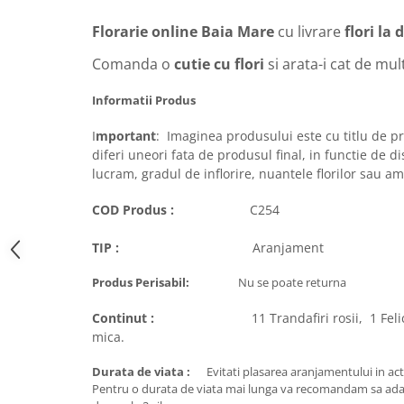
Florarie online Baia Mare
cu livrare
flori la 
Comanda o
cutie cu flori
si arata-i cat de mult
Informatii Produs
I
mportant
: Imaginea produsului este cu titlu de p
diferi uneori fata de produsul final, in functie de di
lucram, gradul de inflorire, nuantele florilor sau am
COD Produs :
C254
TIP :
Aranjament
Produs Perisabil:
Nu se poate returna
Continut :
11 Trandafiri rosii, 1 Felicitare
mica.
Durata de viata :
Evitati plasarea aranjamentului in acti
Pentru o durata de viata mai lunga va recomandam sa ada