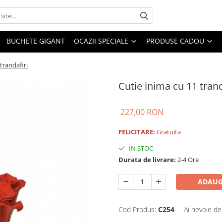
BUCHETE GIGANT
OCAZII SPECIALE
PRODUSE CADOU
trandafiri
Cutie inima cu 11 trand
227,00 RON
FELICITARE:
Gratuita
IN STOC
Durata de livrare:
2-4 Ore
ADAUG
Cod Produs:
C254
Ai nevoie de