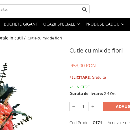
BUCHETE GIGANT
OCAZII SPECIALE
PRODUSE CADOU
rale in cutii /
Cutie cu mix de flori
Cutie cu mix de flori
953,00 RON
FELICITARE:
Gratuita
IN STOC
Durata de livrare:
2-4 Ore
ADAUG
Cod Produs:
C171
Ai nevoie de