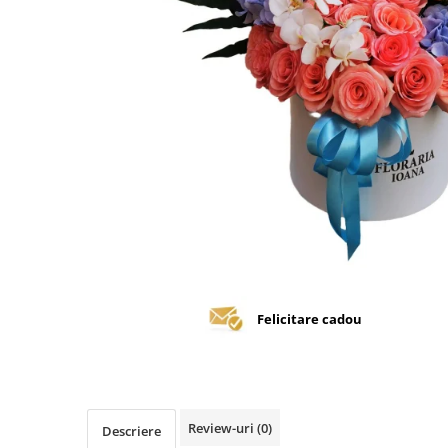
Felicitare cadou
Review-uri
(0)
Descriere