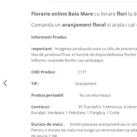
Florarie online Baia Mare
cu livrare
flori
la d
Comanda un
aranjament floral
si arata-i cat
Informatii Produs
I
mportant
: Imaginea produsului este cu titlu de prezenta
fata de produsul final, in functie de disponibilitatea florilo
inflorire, nuantele florilor sau ambalajul.
COD Produs :
C171
TIP :
Aranjament
Produs perisabil
: Nu se returneaza
Continut :
35 Trandafiri, 5 Minirosa, 4 Veronica, 3
Eucalipt, Verdeata, 1 Felicitare, 1 Panglica, 1 Cutie.
Durata de viata :
Evitati plasarea aranjamentului in acti
Pentru o durata de viata mai lunga va recomandam sa ada
de apa la 2 zile.