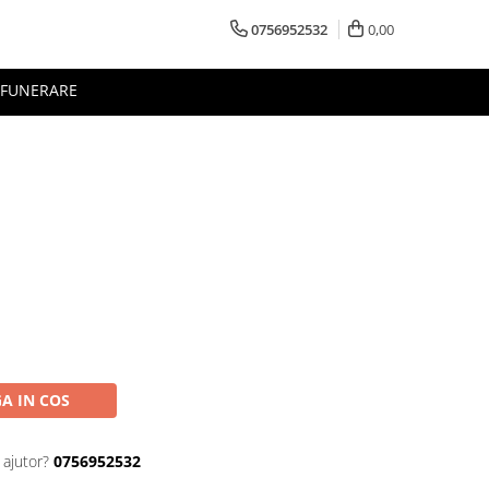
0756952532
0,00
FUNERARE
A IN COS
 ajutor?
0756952532