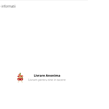
informatii
Livrare Anonima
Livram pentru tine in tacere