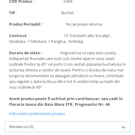
COD Produs
: C434
TIP
: Buchet
Produs Perisabil :
Nu se poate returna
Continut
: 15 Trandafiri albi, Eucalipt,
Verdeata, 1 Felicitare, 1 Panglica, Ambalaj.
Durata de viata :
Asigurati-va ca vaza este curata,
indepartati frunzele care sunt sub nivelul apei in vaza, taiati
coditele florilor la 45° cel putin 2 cm, evitati plasarea buchetului in
actiunea directa a razelor de soare. Pentru o durata de viata mai
lunga va recomandam sa adaugati pliculetul cu hrana, schimbati
apa regulat o data la doua zile si tot in acelasi timp sa taiati din
nou coditele la 45°
Acest produs poate fi achitat prin card bancar, sau cash în
Floraria Ioana din Baia Mare STR. Progresului Nr. 46
Informatii conformitate produs
Review-uri
(0)