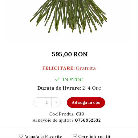
595,00 RON
FELICITARE:
Gratuita
IN STOC
Durata de livrare:
2-4 Ore
Adauga in cos
Cod Produs:
C30
Ai nevoie de ajutor?
0756952532
Adauga la Favorite
Cere informatii