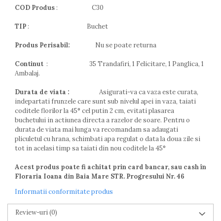
COD Produs
: C30
TIP
: Buchet
Produs Perisabil:
Nu se poate returna
Continut
: 35 Trandafiri, 1 Felicitare, 1 Panglica, 1
Ambalaj.
Durata de viata :
Asigurati-va ca vaza este curata,
indepartati frunzele care sunt sub nivelul apei in vaza, taiati
coditele florilor la 45° cel putin 2 cm, evitati plasarea
buchetului in actiunea directa a razelor de soare. Pentru o
durata de viata mai lunga va recomandam sa adaugati
pliculetul cu hrana, schimbati apa regulat o data la doua zile si
tot in acelasi timp sa taiati din nou coditele la 45°
Acest produs poate fi achitat prin card bancar, sau cash în
Floraria Ioana din Baia Mare STR. Progresului Nr. 46
Informatii conformitate produs
Review-uri
(0)