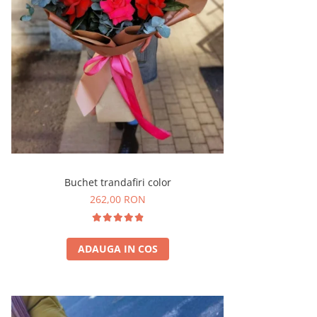
Buchet trandafiri color
262,00 RON
ADAUGA IN COS