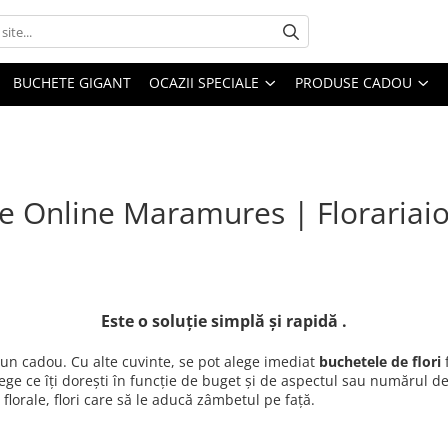
BUCHETE GIGANT
OCAZII SPECIALE
PRODUSE CADOU
ie Online Maramures | Florariai
Este o soluție simplă și rapidă .
 un cadou. Cu alte cuvinte, se pot alege imediat
buchetele de flori
f
lege ce îți dorești în funcție de buget și de aspectul sau numărul d
lorale, flori care să le aducă zâmbetul pe față.