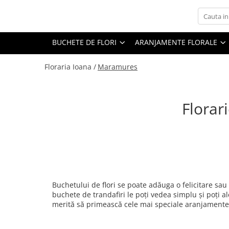
Buchete de flori
Aranjamente florale
Ocazii Speciale
Produse Cadou
BUCHETE DE FLORI
ARANJAMENTE FLORALE
Buchete Inima
Aranjamente florale in cutii
Flori pentru zile de nastere
Ciocolata
Floraria Ioana /
Maramures
Buchete de trandafiri
Aranjamente florale in cosuri
Flori pentru mama
Ursuleti din tandafiri
Buchete trandafiri rosii
Flori pentru sotie
Vinuri si Sampanie
Buchete trandafiri albi
Flori pentru logodnica
Florar
Buchete trandafiri galbeni
Flori pentru iubita
Buchete trandafiri roz
Flori pentru bunica
Buchete frezii
Flori de Sf Mihail si Gavril
Buchete mixte
Aranjamente Craciun
Buchete speciale
Flori de 8 Martie
Buchetului de flori se poate adăuga o felicitare sau
buchete de trandafiri le poți vedea simplu și poți a
Flori de Sf Valentin
merită să primească cele mai speciale aranjamente f