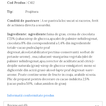
Cod Produs :
C412
Tip:
Prajitura
Conditii de pastrare :
A se pastra la loc uscat si racoros, ferit
de actiunea directa a soarelui.
Ingrediente:
ngrediente
:faina de grau, crema de ciocolata
17,5% (zahar,sirop de glucoza,apa,ulei de palmier nehidrogenat,
ciocolata 8% din corespondentul a 1,4% din ingredientele
totale-cacao pudra,lapte praf
degresat,alcool,stabilizator:pectina-conservanti: sorbat de
potasiu-arome) , oua,zahar,unt-margarina vegetala (ulei de
palmier nehidrogenat,apa,corector de aciditate:acid citric)-
drojdie naturala (grau)-sirop de glucoza-emulgatori: mono si
digliceride din acizii grasi-alcool-lapte praf degresat-sare-
arome. Poate contine urme de fructe in coaja, arahide si soia.
Plic de preparat pentru decorare cu cacao indulcita 2,5%
(cacao pudra 50%, zahar,amidon de grau)
Informatii conformitate produs
Review-uri
(0)