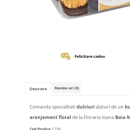
Felicitare cadou
Review-uri
(0)
Descriere
Comanda specialitati
dulciuri
alaturi de un
bu
aranjament floral
de la Floraria Ioana
Baia 
Cod Produs
:
C100