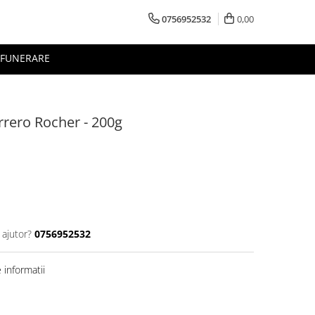
0756952532
0,00
FUNERARE
errero Rocher - 200g
 ajutor?
0756952532
informatii