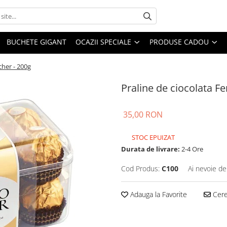
BUCHETE GIGANT
OCAZII SPECIALE
PRODUSE CADOU
cher - 200g
Praline de ciocolata F
35,00 RON
STOC EPUIZAT
Durata de livrare:
2-4 Ore
Cod Produs:
C100
Ai nevoie de
Adauga la Favorite
Cere 