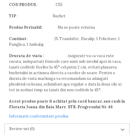
COD PRODUS
: C55
TIP
: Buchet
Produs Perisabil:
Nu se poate returna
Continut
: 25 Trandafiri, Eucalip, 1 Felicitare, 1
Panglica, 1 Ambalaj.
Drurata de viata :
Asigurati-va ca vaza este
curata, indepartati frunzele care sunt sub nivelul apei in vaza,
taiati coditele florilor la 45° cel putin 2 cm, evitati plasarea
buchetului in actiunea directa a razelor de soare. Pentru o
durata de viata mai lunga va recomandam sa adaugati
pliculetul cu hrana, schimbati apa regulat o data la doua zile si
tot in acelasi timp sa taiati din nou coditele la 45°.
Acest produs poate fi achitat prin card bancar, sau cash în
Floraria Ioana din Baia Mare STR. Progresului Nr. 46
Informatii conformitate produs
Review-uri
(0)