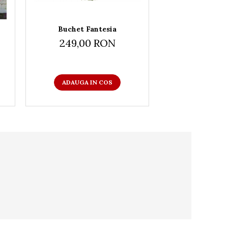
Buchet Fantesia
Buchet 
249,00 RON
189,00
ADAUGA IN COS
ADAUGA I