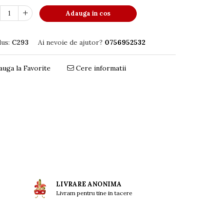
Adauga in cos
us:
C293
Ai nevoie de ajutor?
0756952532
uga la Favorite
Cere informatii
LIVRARE ANONIMA
Livram pentru tine in tacere