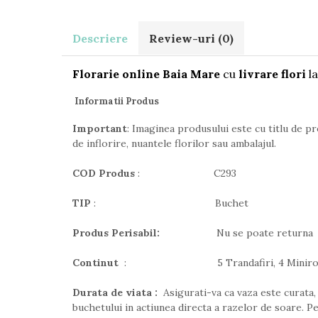
Descriere
Review-uri
(0)
Florarie online Baia Mare
cu
livrare flori
la
Informatii Produs
Important
: Imaginea produsului este cu titlu de pr
de inflorire, nuantele florilor sau ambalajul.
COD Produs
: C293
TIP
: Buchet
Produs Perisabil:
Nu se poate returna
Continut
: 5 Trandafiri, 4 Minirosa, 4 Solida
Durata de viata :
Asigurati-va ca vaza este curata, i
buchetului in actiunea directa a razelor de soare. P