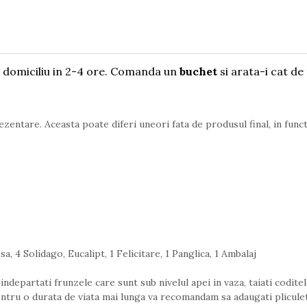
domiciliu in 2-4 ore. Comanda un
buchet
si arata-i cat de 
ezentare. Aceasta poate diferi uneori fata de produsul final, in funct
go, Eucalipt, 1 Felicitare, 1 Panglica, 1 Ambalaj
ndepartati frunzele care sunt sub nivelul apei in vaza, taiati coditele
entru o durata de viata mai lunga va recomandam sa adaugati pliculet