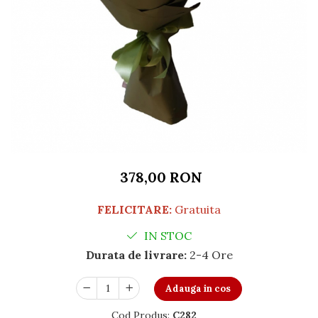
378,00 RON
FELICITARE:
Gratuita
IN STOC
Durata de livrare:
2-4 Ore
Adauga in cos
Cod Produs:
C282