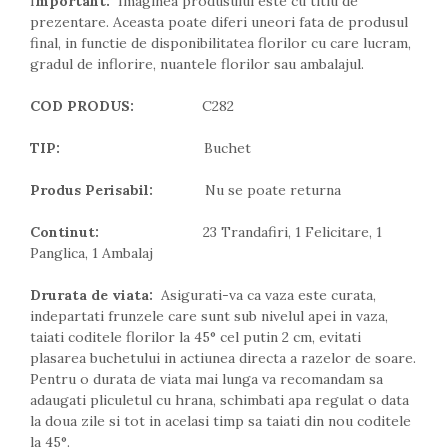
I
mportant:
Imaginea produsului este cu titlu de
prezentare. Aceasta poate diferi uneori fata de produsul
final, in functie de disponibilitatea florilor cu care lucram,
gradul de inflorire, nuantele florilor sau ambalajul.
COD PRODUS:
C282
TIP:
Buchet
Produs Perisabil:
Nu se poate returna
Continut:
23 Trandafiri, 1 Felicitare, 1
Panglica, 1 Ambalaj
Drurata de viata:
Asigurati-va ca vaza este curata,
indepartati frunzele care sunt sub nivelul apei in vaza,
taiati coditele florilor la 45° cel putin 2 cm, evitati
plasarea buchetului in actiunea directa a razelor de soare.
Pentru o durata de viata mai lunga va recomandam sa
adaugati pliculetul cu hrana, schimbati apa regulat o data
la doua zile si tot in acelasi timp sa taiati din nou coditele
la 45°.