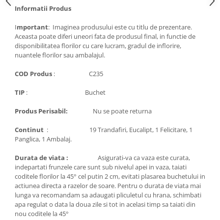
Informatii Produs
I
mportant
: Imaginea produsului este cu titlu de prezentare.
Aceasta poate diferi uneori fata de produsul final, in functie de
disponibilitatea florilor cu care lucram, gradul de inflorire,
nuantele florilor sau ambalajul.
COD Produs
: C235
TIP
: Buchet
Produs Perisabil:
Nu se poate returna
Continut
: 19 Trandafiri, Eucalipt, 1 Felicitare, 1
Panglica, 1 Ambalaj.
Durata de viata :
Asigurati-va ca vaza este curata,
indepartati frunzele care sunt sub nivelul apei in vaza, taiati
coditele florilor la 45° cel putin 2 cm, evitati plasarea buchetului in
actiunea directa a razelor de soare. Pentru o durata de viata mai
lunga va recomandam sa adaugati pliculetul cu hrana, schimbati
apa regulat o data la doua zile si tot in acelasi timp sa taiati din
nou coditele la 45°