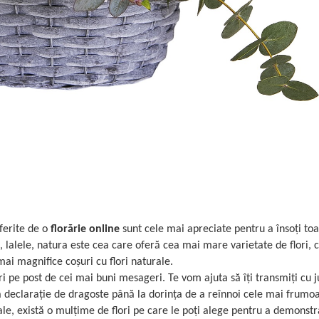
ferite de o
florărie online
sunt cele mai apreciate pentru a însoți toa
i, lalele, natura este cea care oferă cea mai mare varietate de flori, 
mai magnifice coșuri cu flori naturale.
ri pe post de cei mai buni mesageri. Te vom ajuta să îți transmiți cu j
declarație de dragoste până la dorința de a reînnoi cele mai frumo
ale, există o mulțime de flori pe care le poți alege pentru a demonst