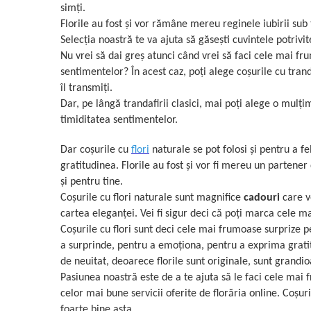
simți.
Florile au fost și vor rămâne mereu reginele iubirii sub 
Selecția noastră te va ajuta să găsești cuvintele potrivit
Nu vrei să dai greș atunci când vrei să faci cele mai fr
sentimentelor? În acest caz, poți alege coșurile cu trand
îl transmiți.
Dar, pe lângă trandafirii clasici, mai poți alege o mulți
timiditatea sentimentelor.
Dar coșurile cu
flori
naturale se pot folosi și pentru a f
gratitudinea. Florile au fost și vor fi mereu un partene
și pentru tine.
Coșurile cu flori naturale sunt magnifice
cadouri
care vo
cartea eleganței. Vei fi sigur deci că poți marca cele 
Coșurile cu flori sunt deci cele mai frumoase surprize p
a surprinde, pentru a emoționa, pentru a exprima gratit
de neuitat, deoarece florile sunt originale, sunt grandio
Pasiunea noastră este de a te ajuta să le faci cele mai 
celor mai bune servicii oferite de florăria online. Coșur
foarte bine asta.