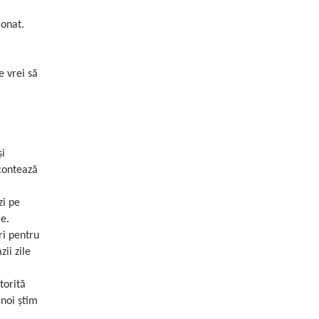
ronat.
e vrei să
și
 contează
zi pe
ie.
ri pentru
ii zile
torită
 noi știm