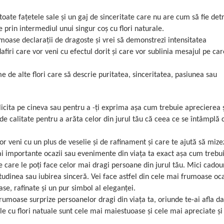
toate fațetele sale și un gaj de sinceritate care nu are cum să fie det
e prin intermediul unui singur coș cu flori naturale.
umoase declarații de dragoste și vrei să demonstrezi intensitatea
afiri care vor veni cu efectul dorit și care vor sublinia mesajul pe car
me de alte flori care să descrie puritatea, sinceritatea, pasiunea sau
elicita pe cineva sau pentru a -ți exprima așa cum trebuie aprecierea 
r de calitate pentru a arăta celor din jurul tău că ceea ce se întâmplă
r veni cu un plus de veselie și de rafinament și care te ajută să mize
mai importante ocazii sau evenimente din viața ta exact așa cum trebu
e care le poți face celor mai dragi persoane din jurul tău. Mici cadou
udinea sau iubirea sinceră. Vei face astfel din cele mai frumoase ocaz
ase, rafinate și un pur simbol al eleganței.
frumoase surprize persoanelor dragi din viața ta, oriunde te-ai afla da
ile cu flori natuale sunt cele mai maiestuoase și cele mai apreciate și