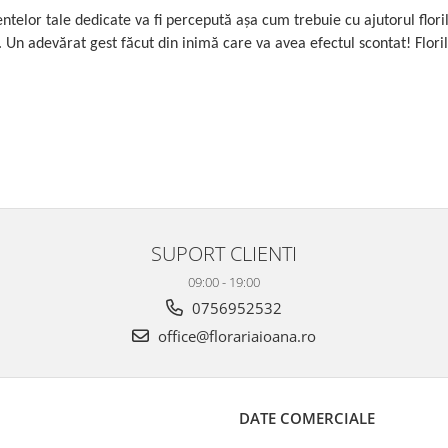
entelor tale dedicate va fi percepută așa cum trebuie cu ajutorul floril
. Un adevărat gest făcut din inimă care va avea efectul scontat! Flori
SUPORT CLIENTI
09:00 - 19:00
0756952532
office@florariaioana.ro
DATE COMERCIALE