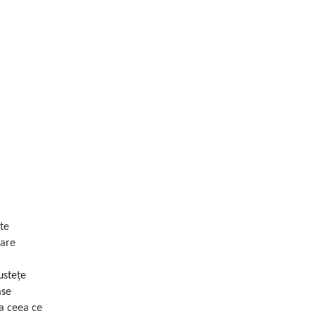
te
care
ustețe
ase
ra ceea ce