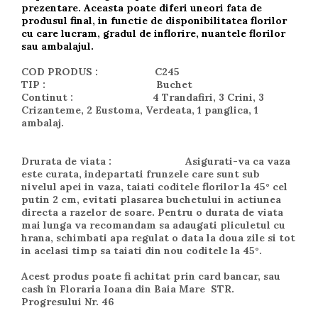
prezentare. Aceasta poate diferi uneori fata de
produsul final, in functie de disponibilitatea florilor
cu care lucram, gradul de inflorire, nuantele florilor
sau ambalajul.
COD PRODUS
: C245
TIP
: Buchet
Continut
: 4 Trandafiri, 3 Crini, 3
Crizanteme, 2 Eustoma, Verdeata, 1 panglica, 1
ambalaj.
Drurata de viata :
Asigurati-va ca vaza
este curata, indepartati frunzele care sunt sub
nivelul apei in vaza, taiati coditele florilor la 45° cel
putin 2 cm, evitati plasarea buchetului in actiunea
directa a razelor de soare. Pentru o durata de viata
mai lunga va recomandam sa adaugati pliculetul cu
hrana, schimbati apa regulat o data la doua zile si tot
in acelasi timp sa taiati din nou coditele la 45°.
Acest produs poate fi achitat prin card bancar, sau
cash în Floraria Ioana din Baia Mare STR.
Progresului Nr. 46