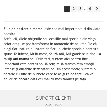
1
2
3
6
...
Ziua de nastere a mamei
este cea mai importanta zi din viata
noastra
Astfel că, zilele obișnuite sau ocaziile mai speciale din viața
celor dragi se pot transforma în momente de neuitat. Fie că
alegi flori naturale, livrare de flori, buchete speciale pentru a
spune Te iubesc, Mulțumesc, Scuză-mă, Mă gândesc la tine,
La
mulți ani mama
sau Felicitări, suntem aici pentru tine.
Important este pentru noi să reușim să transmitem emoții
intense și durabile destinatarilor. Din acest motiv, suntem o
florărie cu sute de buchete care te asigura de faptul că vei
aduce de fiecare dată cel mai frumos zâmbet pe față.
SUPORT CLIENTI
09:00 - 19:00